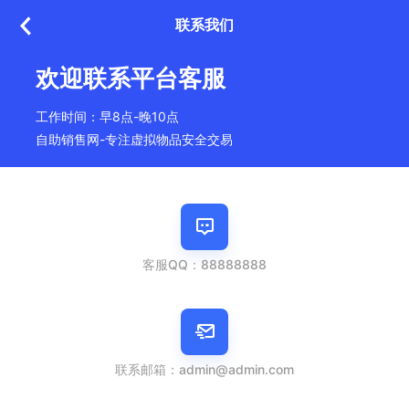
联系我们
欢迎联系平台客服
工作时间：早8点-晚10点
自助销售网-专注虚拟物品安全交易
客服QQ：88888888
联系邮箱：admin@admin.com